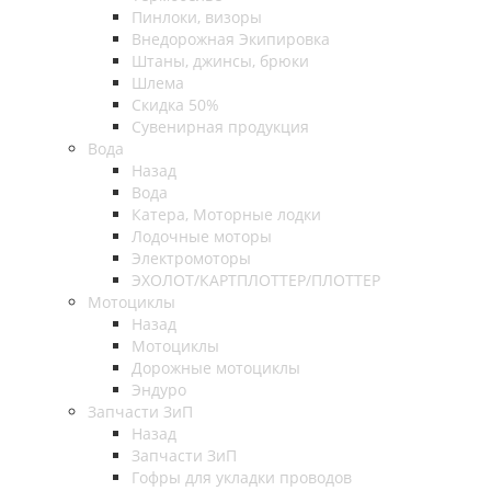
Пинлоки, визоры
Внедорожная Экипировка
Штаны, джинсы, брюки
Шлема
Скидка 50%
Сувенирная продукция
Вода
Назад
Вода
Катера, Моторные лодки
Лодочные моторы
Электромоторы
ЭХОЛОТ/КАРТПЛОТТЕР/ПЛОТТЕР
Мотоциклы
Назад
Мотоциклы
Дорожные мотоциклы
Эндуро
Запчасти ЗиП
Назад
Запчасти ЗиП
Гофры для укладки проводов