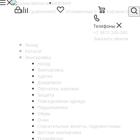
Каталог
Сравнение
0
Отложенные
0
Корзина
0
Телефоны
+7 3412 245-245
Заказать звонок
Назад
Каталог
Экипировка
Назад
Экипировка
Куртки
Дождевики
Перчатки, варежки
Защита
Повседневная одежда
Подшлемники
Обувь
Очки
Спасательные жилеты, гидрокостюмы
Детская экипировка
Термобелье