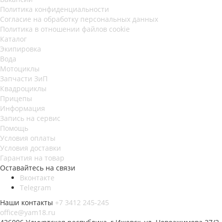
Политика конфиденциальности
Согласие на обработку персональных данных
Политика в отношении файлов cookie
Каталог
Экипировка
Вода
Мотоциклы
Запчасти ЗиП
Квадроциклы
Прицепы
Информация
Запись на сервис
Помощь
Условия оплаты
Условия доставки
Гарантия на товар
Оставайтесь на связи
Вконтакте
Telegram
Наши контакты
+7 3412 245-245
office@yam18.ru