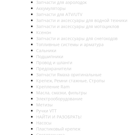
Запчасти для аэролодок
Аккумуляторы
Запчасти для ATV/UTV
Запчасти и аксессуары для водной техники
Запчасти и аксессуары для мотоциклов
Ксенон
Запчасти и аксессуары для снегоходов
Топливные системы и арматура
Сальники
Подшипники
Провод и шланги
Предохранители
Запчасти Ямаха оригинальные
Крепеж, Ремни стажные, Стропы
Крепление Ram
Масла, смазки, фильтры
Электрооборудование
Метизы
Ручки VTT
НАЙТИ И РАЗОБРАТЬ!
Насосы
Пластиковый крепеж
Светотехника