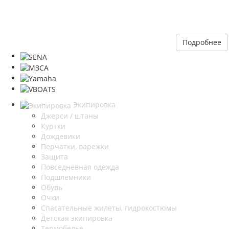
Подробнее
Экипировка
Джерси / штаны
Куртки
Дождевики
Перчатки, варежки
Защита
Повседневная одежда
Подшлемники
Обувь
Очки
Спасательные жилеты, гидрокостюмы
Детская экипировка
Термобелье