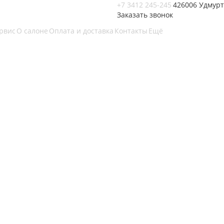
+7 3412 245-245
426006 Удмурт
Заказать звонок
ервис
О салоне
Оплата и доставка
Контакты
Ещё