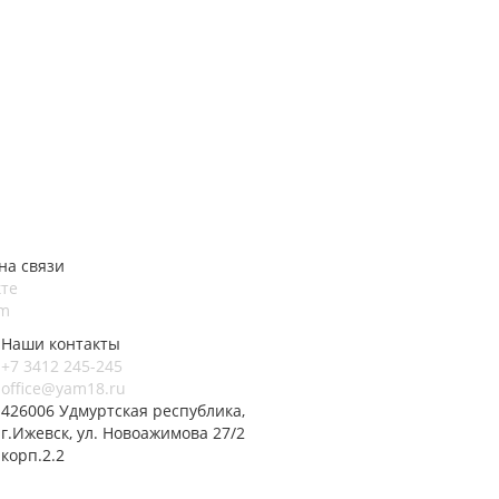
на связи
те
am
Наши контакты
+7 3412 245-245
office@yam18.ru
426006 Удмуртская республика,
г.Ижевск, ул. Новоажимова 27/2
корп.2.2