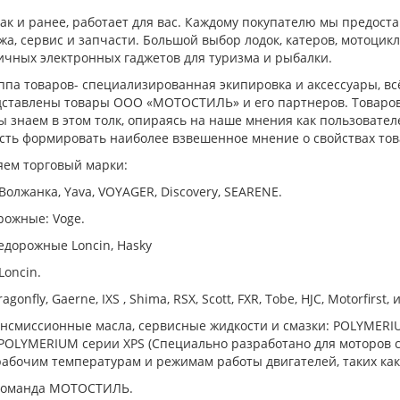
ак и ранее, работает для вас. Каждому покупателю мы предоста
жа, сервис и запчасти. Большой выбор лодок, катеров, мотоцикл
личных электронных гаджетов для туризма и рыбалки.
па товаров- специализированная экипировка и аксессуары, всё 
едставлены товары ООО «МОТОСТИЛЬ» и его партнеров. Товаров
ы знаем в этом толк, опираясь на наше мнения как пользовател
сть формировать наиболее взвешенное мнение о свойствах тов
ем торговый марки:
 Волжанка, Yava, VOYAGER, Discovery, SEARENE.
ожные: Voge.
дорожные Loncin, Hasky
Loncin.
gonfly, Gaerne, IXS , Shima, RSX, Scott, FXR, Tobe, HJC, Motorfirst, 
нсмиссионные масла, сервисные жидкости и смазки: POLYMER
 POLYMERIUM серии XPS (Специально разработано для моторов 
абочим температурам и режимам работы двигателей, таких как Rot
 команда МОТОСТИЛЬ.