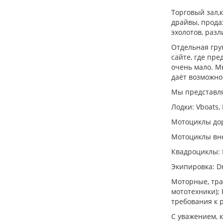
Торговый зал,к
драйвы, прода
эхолотов, раз
Отдельная груп
сайте, где пр
очень мало. М
даёт возможно
Мы представля
Лодки: Vboats,
Мотоциклы дор
Мотоциклы вне
Квадроциклы: 
Экипировка: Dra
Моторные, тра
мототехники);
требования к р
С уважением,