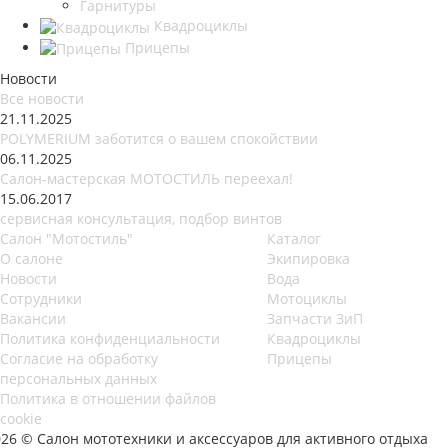
Гарнитуры
Квадроциклы
Прицепы
Новости
Все новости
21.11.2025
POLYMERIUM заботится о вашем спокойствии
06.11.2025
Салон-мастерская МОТОСТИЛЬ переехал!
15.06.2017
сервисная консультация, подбор винтов
Салон "Мотостиль"
Каталог
О салоне
Экипировка
Новости
Вода
Сотрудники
Мотоциклы
Вакансии
Запчасти ЗиП
Политика конфиденциальности
Квадроциклы
Согласие на обработку
Прицепы
персональных данных
Политика в отношении файлов
cookie
026 © Салон мототехники и аксессуаров для активного отдыха