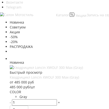
Вконтакте
Telegram
Каталог
Запись на с
Акции
Новинка
Советуем
Акция
-50%
-20%
РАСПРОДАЖА
Новинка
Быстрый просмотр
Квадрицикл Loncin XWOLF 300 Max (Gray)
от
485 000 руб
485 000
руб
/шт
COLOR
Gray
-
+