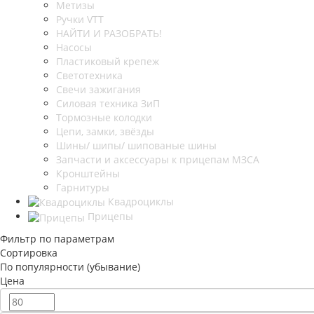
Метизы
Ручки VTT
НАЙТИ И РАЗОБРАТЬ!
Насосы
Пластиковый крепеж
Светотехника
Свечи зажигания
Силовая техника ЗиП
Тормозные колодки
Цепи, замки, звёзды
Шины/ шипы/ шипованые шины
Запчасти и аксессуары к прицепам МЗСА
Кронштейны
Гарнитуры
Квадроциклы
Прицепы
Фильтр по параметрам
Сортировка
По популярности (убывание)
Цена