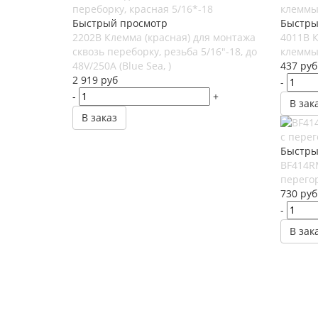
Быстрый просмотр
Быстры
2202B Клемма (красная) для монтажа
4011B 
сквозь переборку, резьба 5/16"-18, до
клеммы,
48V/250A (Blue Sea, )
437
руб
2 919
руб
-
-
+
В зак
В заказ
Быстры
BF414R
перегор
730
руб
-
В зак