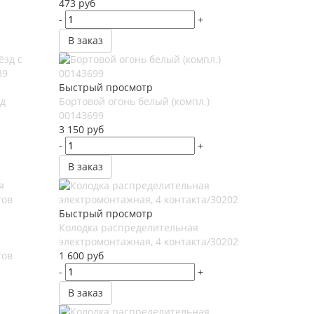
473
руб
-
+
В заказ
Быстрый просмотр
зд
Бортовой огонь белый (компл.)
00143699
3 150
руб
-
+
В заказ
Быстрый просмотр
Колодка распределительная
электромонтажная, 4 контакта/30202
тов
1 600
руб
-
+
В заказ