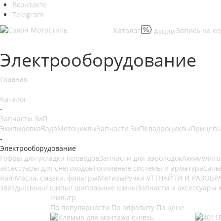
Вконтакте
Telegram
Каталог
Запись на с
Акции
Электрооборудование
Главная
-
Каталог
-
Запчасти ЗиП
Экипировка
Вода
Мотоциклы
Запчасти ЗиП
Квадроциклы
Прицеп
-
Электрооборудование
Гофры для укладки проводов
Запчасти для аэролодок
Аккумулят
аксессуары для снегоходов
Топливные системы и арматура
Саль
Ram
Масла, смазки, фильтры
Метизы
Ручки VTT
НАЙТИ И РАЗОБРА
звёзды
Шины/ шипы/ шипованые шины
Запчасти и аксессуары
Фильтр
По популярности
По алфавиту
По цене