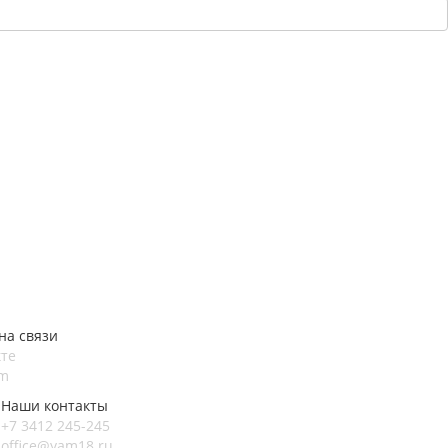
на связи
те
am
Наши контакты
+7 3412 245-245
office@yam18.ru