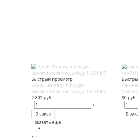
Быстрый просмотр
Быстры
Короб «Fantasy mini» для
Наконе
выключателя массы Код: 10251097
(100шт/
2 802
руб
80
руб
-
+
-
В заказ
В зак
Показать еще
1
2