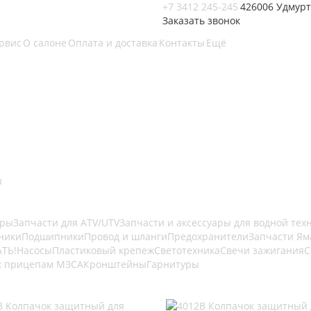
+7 3412 245-245
426006 Удмурт
Заказать звонок
ервис
О салоне
Оплата и доставка
Контакты
Ещё
ы
оры
Запчасти для ATV/UTV
Запчасти и аксессуары для водной тех
ники
Подшипники
Провод и шланги
Предохранители
Запчасти Ям
ТЬ!
Насосы
Пластиковый крепеж
Светотехника
Свечи зажигания
С
 к прицепам МЗСА
Кронштейны
Гарнитуры