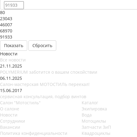
80
23043
46007
68970
91933
Сбросить
Новости
Все новости
21.11.2025
POLYMERIUM заботится о вашем спокойствии
06.11.2025
Салон-мастерская МОТОСТИЛЬ переехал!
15.06.2017
сервисная консультация, подбор винтов
Салон "Мотостиль"
Каталог
О салоне
Экипировка
Новости
Вода
Сотрудники
Мотоциклы
Вакансии
Запчасти ЗиП
Политика конфиденциальности
Квадроциклы