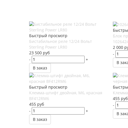
Быстры
Быстрый просмотр
Блок п
Бистабильное реле 12/24 Вольт
102642
Sterling Power LR80
2 000
р
23 500
руб
-
-
+
В зак
В заказ
Быстрый просмотр
Быстры
Клемма-штифт двойная, М6, красная
Клемма
BF412RM6
455
руб
455
руб
-
-
+
В зак
В заказ