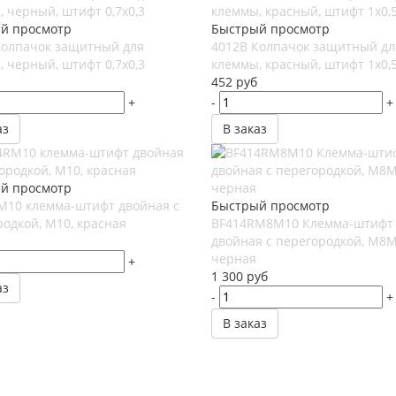
й просмотр
Быстрый просмотр
Колпачок защитный для
4012B Колпачок защитный дл
 черный, штифт 0,7x0,3
клеммы, красный, штифт 1x0,
452
руб
+
-
+
аз
В заказ
й просмотр
M10 клемма-штифт двойная с
Быстрый просмотр
одкой, М10, красная
BF414RM8M10 Клемма-штифт
двойная с перегородкой, M8M
черная
+
1 300
руб
аз
-
+
В заказ