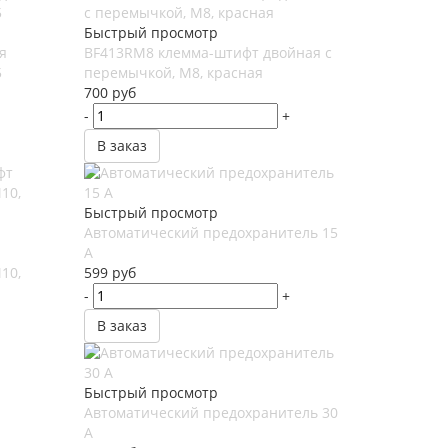
Быстрый просмотр
я
BF413RM8 клемма-штифт двойная с
5
перемычкой, М8, красная
700
руб
-
+
В заказ
Быстрый просмотр
Автоматический предохранитель 15
А
10,
599
руб
-
+
В заказ
Быстрый просмотр
Автоматический предохранитель 30
А