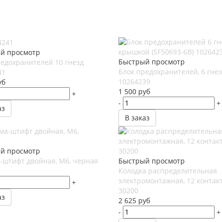
й просмотр
Быстрый просмотр
редохранителей 10 гнезд
Блок предохранителей, 6 гне
41
10264239
уб
1 500
руб
+
-
+
аз
В заказ
й просмотр
-штифт двойная, М6, черная
Быстрый просмотр
Колодка распределительная
электромонтажная, 12 контак
+
30200
аз
2 625
руб
-
+