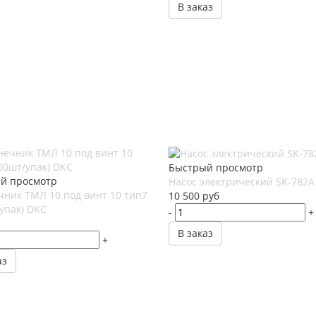
В заказ
Быстрый просмотр
й просмотр
Насос электрический SK-782A
чник ТМЛ 10 под винт 10 тип7
10 500
руб
упак) DKC
-
+
В заказ
+
аз