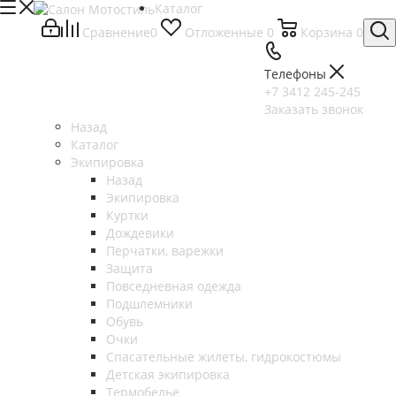
Каталог
Сравнение
0
Отложенные
0
Корзина
0
Телефоны
+7 3412 245-245
Заказать звонок
Назад
Каталог
Экипировка
Назад
Экипировка
Куртки
Дождевики
Перчатки, варежки
Защита
Повседневная одежда
Подшлемники
Обувь
Очки
Спасательные жилеты, гидрокостюмы
Детская экипировка
Термобелье