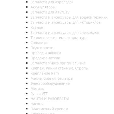
Запчасти для аэролодок
Аккумуляторы
Запчасти для ATV/UTV
Запчасти и аксессуары для водной техники
Запчасти и аксессуары для мотоциклов
Ксенон
Запчасти и аксессуары для снегоходов
Топливные системы и арматура
Сальники
Подшипники
Провод и шланги
Предохранители
Запчасти Ямаха оригинальные
Крепеж, Ремни стажные, Стропы
Крепление Ram
Масла, смазки, фильтры
Электрооборудование
Метизы
Ручки VTT
НАЙТИ И РАЗОБРАТЬ!
Насосы
Пластиковый крепеж
Светотехника