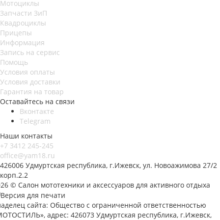
Мотоциклы
Запчасти ЗиП
Квадроциклы
Прицепы
Информация
Запись на сервис
Помощь
Условия оплаты
Условия доставки
Гарантия на товар
Оставайтесь на связи
Вконтакте
Telegram
Наши контакты
+7 3412 245-245
office@yam18.ru
426006 Удмуртская республика, г.Ижевск, ул. Новоажимова 27/2
корп.2.2
026 © Салон мототехники и аксессуаров для активного отдыха
Версия для печати
ладелец сайта: Общество с ограниченной ответственностью
МОТОСТИЛЬ», адрес: 426073 Удмуртская республика, г.Ижевск,