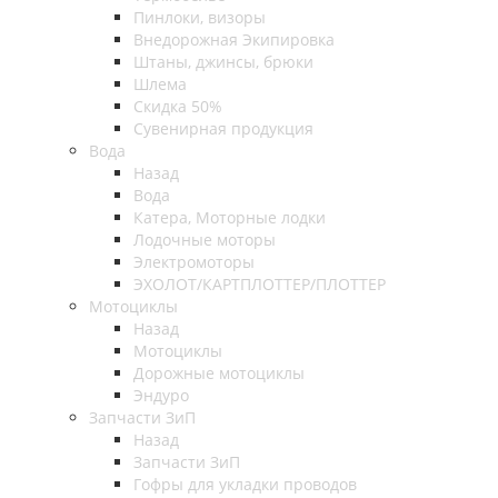
Пинлоки, визоры
Внедорожная Экипировка
Штаны, джинсы, брюки
Шлема
Скидка 50%
Сувенирная продукция
Вода
Назад
Вода
Катера, Моторные лодки
Лодочные моторы
Электромоторы
ЭХОЛОТ/КАРТПЛОТТЕР/ПЛОТТЕР
Мотоциклы
Назад
Мотоциклы
Дорожные мотоциклы
Эндуро
Запчасти ЗиП
Назад
Запчасти ЗиП
Гофры для укладки проводов