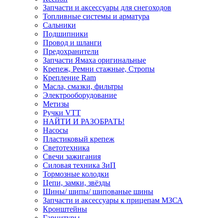
Запчасти и аксессуары для снегоходов
Топливные системы и арматура
Сальники
Подшипники
Провод и шланги
Предохранители
Запчасти Ямаха оригинальные
Крепеж, Ремни стажные, Стропы
Крепление Ram
Масла, смазки, фильтры
Электрооборудование
Метизы
Ручки VTT
НАЙТИ И РАЗОБРАТЬ!
Насосы
Пластиковый крепеж
Светотехника
Свечи зажигания
Силовая техника ЗиП
Тормозные колодки
Цепи, замки, звёзды
Шины/ шипы/ шипованые шины
Запчасти и аксессуары к прицепам МЗСА
Кронштейны
Гарнитуры