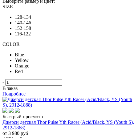
Выберите размер и цвет:
SIZE
128-134
140-146
152-158
116-122
COLOR
Blue
Yellow
Orange
Red
-
+
В заказ
Подробнее
Быстрый просмотр
Джерси детская Thor Pulse Yth Racer (Acid/Black, YS (Youth S),
2912-1868)
от
3 980 руб