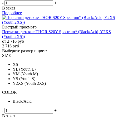
-
+
В заказ
Подробнее
Быстрый просмотр
Перчатки детские THOR S20Y Spectrum* (Black/Acid, Y2XS
(Youth 2XS))
от
2 716 руб
2 716
руб
Выберите размер и цвет:
SIZE
XS
YL (Youth L)
YM (Youth M)
YS (Youth S)
Y2XS (Youth 2XS)
COLOR
Black/Acid
-
+
В заказ