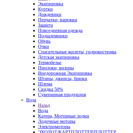
Экипировка
Куртки
Дождевики
Перчатки, варежки
Защита
Повседневная одежда
Подшлемники
Обувь
Очки
Спасательные жилеты, гидрокостюмы
Детская экипировка
Термобелье
Пинлоки, визоры
Внедорожная Экипировка
Штаны, джинсы, брюки
Шлема
Скидка 50%
Сувенирная продукция
Вода
Назад
Вода
Катера, Моторные лодки
Лодочные моторы
Электромоторы
ЭХОЛОТ/КАРТПЛОТТЕР/ПЛОТТЕР