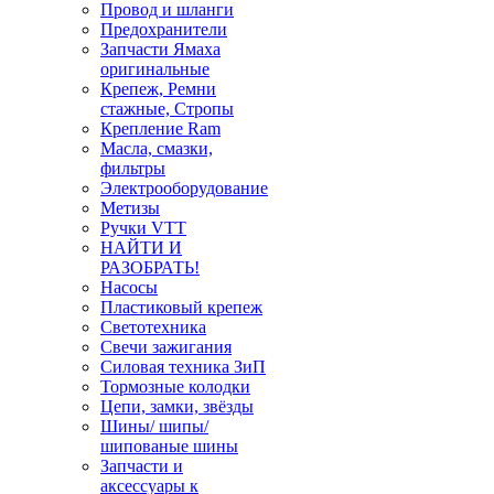
Провод и шланги
Предохранители
Запчасти Ямаха
оригинальные
Крепеж, Ремни
стажные, Стропы
Крепление Ram
Масла, смазки,
фильтры
Электрооборудование
Метизы
Ручки VTT
НАЙТИ И
РАЗОБРАТЬ!
Насосы
Пластиковый крепеж
Светотехника
Свечи зажигания
Силовая техника ЗиП
Тормозные колодки
Цепи, замки, звёзды
Шины/ шипы/
шипованые шины
Запчасти и
аксессуары к