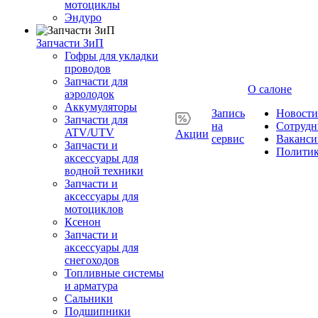
мотоциклы
Эндуро
Запчасти ЗиП
Гофры для укладки
проводов
Запчасти для
О салоне
аэролодок
Аккумуляторы
Запись
Новости
Запчасти для
на
Сотрудн
ATV/UTV
Акции
сервис
Ваканси
Запчасти и
Полити
аксессуары для
водной техники
Запчасти и
аксессуары для
мотоциклов
Ксенон
Запчасти и
аксессуары для
снегоходов
Топливные системы
и арматура
Сальники
Подшипники