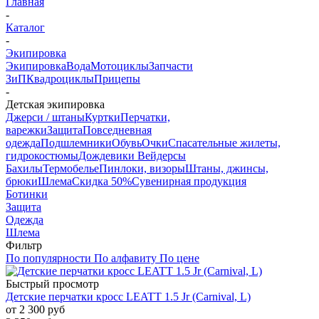
Главная
-
Каталог
-
Экипировка
Экипировка
Вода
Мотоциклы
Запчасти
ЗиП
Квадроциклы
Прицепы
-
Детская экипировка
Джерси / штаны
Куртки
Перчатки,
варежки
Защита
Повседневная
одежда
Подшлемники
Обувь
Очки
Спасательные жилеты,
гидрокостюмы
Дождевики Вейдерсы
Бахилы
Термобелье
Пинлоки, визоры
Штаны, джинсы,
брюки
Шлема
Скидка 50%
Сувенирная продукция
Ботинки
Защита
Одежда
Шлема
Фильтр
По популярности
По алфавиту
По цене
Быстрый просмотр
Детские перчатки кросс LEATT 1.5 Jr (Carnival, L)
от
2 300 руб