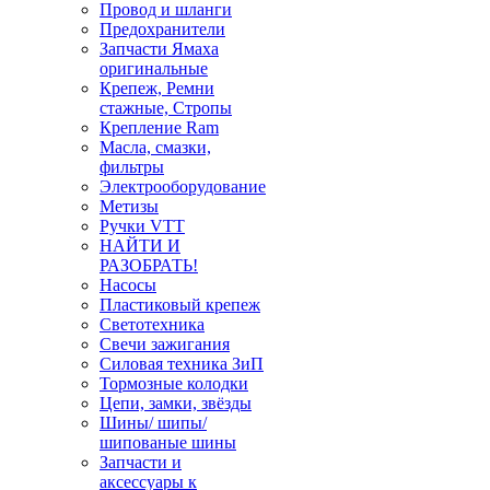
Провод и шланги
Предохранители
Запчасти Ямаха
оригинальные
Крепеж, Ремни
стажные, Стропы
Крепление Ram
Масла, смазки,
фильтры
Электрооборудование
Метизы
Ручки VTT
НАЙТИ И
РАЗОБРАТЬ!
Насосы
Пластиковый крепеж
Светотехника
Свечи зажигания
Силовая техника ЗиП
Тормозные колодки
Цепи, замки, звёзды
Шины/ шипы/
шипованые шины
Запчасти и
аксессуары к