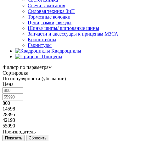
Свечи зажигания
Силовая техника ЗиП
Тормозные колодки
Цепи, замки, звёзды
Шины/ шипы/ шипованые шины
Запчасти и аксессуары к прицепам МЗСА
Кронштейны
Гарнитуры
Квадроциклы
Прицепы
Фильтр по параметрам
Сортировка
По популярности (убывание)
Цена
800
14598
28395
42193
55990
Производитель
Сбросить