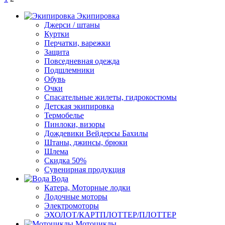
Экипировка
Джерси / штаны
Куртки
Перчатки, варежки
Защита
Повседневная одежда
Подшлемники
Обувь
Очки
Спасательные жилеты, гидрокостюмы
Детская экипировка
Термобелье
Пинлоки, визоры
Дождевики Вейдерсы Бахилы
Штаны, джинсы, брюки
Шлема
Скидка 50%
Сувенирная продукция
Вода
Катера, Моторные лодки
Лодочные моторы
Электромоторы
ЭХОЛОТ/КАРТПЛОТТЕР/ПЛОТТЕР
Мотоциклы