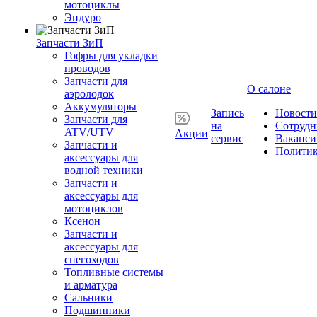
мотоциклы
Эндуро
Запчасти ЗиП
Гофры для укладки
проводов
Запчасти для
О салоне
аэролодок
Аккумуляторы
Запись
Новости
Запчасти для
на
Сотрудн
ATV/UTV
Акции
сервис
Ваканси
Запчасти и
Полити
аксессуары для
водной техники
Запчасти и
аксессуары для
мотоциклов
Ксенон
Запчасти и
аксессуары для
снегоходов
Топливные системы
и арматура
Сальники
Подшипники