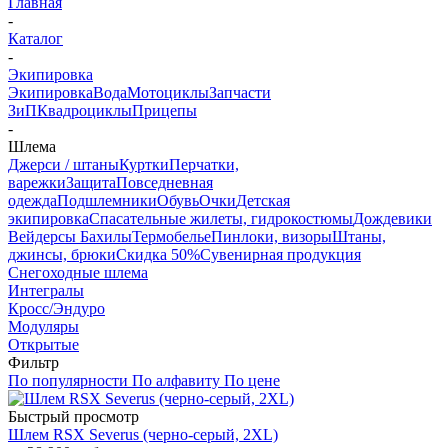
Главная
-
Каталог
-
Экипировка
Экипировка
Вода
Мотоциклы
Запчасти
ЗиП
Квадроциклы
Прицепы
-
Шлема
Джерси / штаны
Куртки
Перчатки,
варежки
Защита
Повседневная
одежда
Подшлемники
Обувь
Очки
Детская
экипировка
Спасательные жилеты, гидрокостюмы
Дождевики
Вейдерсы Бахилы
Термобелье
Пинлоки, визоры
Штаны,
джинсы, брюки
Скидка 50%
Сувенирная продукция
Снегоходные шлема
Интегралы
Кросс/Эндуро
Модуляры
Открытые
Фильтр
По популярности
По алфавиту
По цене
Быстрый просмотр
Шлем RSX Severus (черно-серый, 2XL)