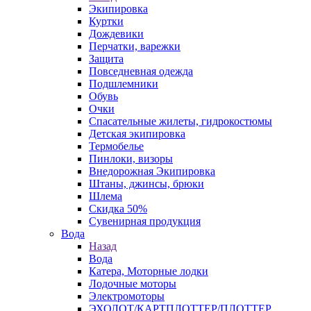
Экипировка
Куртки
Дождевики
Перчатки, варежки
Защита
Повседневная одежда
Подшлемники
Обувь
Очки
Спасательные жилеты, гидрокостюмы
Детская экипировка
Термобелье
Пинлоки, визоры
Внедорожная Экипировка
Штаны, джинсы, брюки
Шлема
Скидка 50%
Сувенирная продукция
Вода
Назад
Вода
Катера, Моторные лодки
Лодочные моторы
Электромоторы
ЭХОЛОТ/КАРТПЛОТТЕР/ПЛОТТЕР