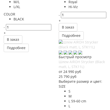
M/L
Royal
L/XL
Hi-Viz
COLOR
-
BLACK
+
-
В заказ
+
Подробнее
В заказ
Подробнее
Быстрый просмотр
Шлем AIROH Strycker (Black
matt, L, STK11L)
от
24 990 руб
25 790
руб
Выберите размер и цвет:
SIZE
S
M
L 59-60 cm
L