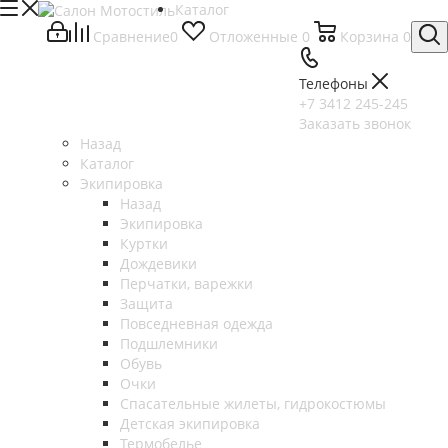
Каталог
Сравнение
0
Отложенные
0
Корзина
0
Телефоны
+7 3412 245-245
Заказать звонок
Назад
Каталог
Экипировка
Назад
Экипировка
Куртки
Дождевики
Перчатки, варежки
Защита
Повседневная одежда
Подшлемники
Обувь
Очки
Спасательные жилеты, гидрокостюмы
Детская экипировка
Термобелье