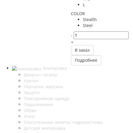
L
COLOR
Stealth
Steel
-
+
В заказ
Подробнее
Экипировка
Джерси / штаны
Куртки
Перчатки, варежки
Защита
Повседневная одежда
Подшлемники
Обувь
Очки
Спасательные жилеты, гидрокостюмы
Детская экипировка