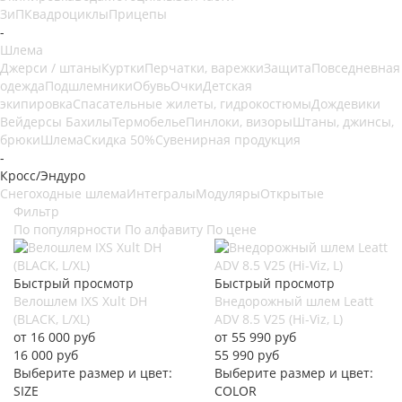
ЗиП
Квадроциклы
Прицепы
-
Шлема
Джерси / штаны
Куртки
Перчатки, варежки
Защита
Повседневная
одежда
Подшлемники
Обувь
Очки
Детская
экипировка
Спасательные жилеты, гидрокостюмы
Дождевики
Вейдерсы Бахилы
Термобелье
Пинлоки, визоры
Штаны, джинсы,
брюки
Шлема
Скидка 50%
Сувенирная продукция
-
Кросс/Эндуро
Снегоходные шлема
Интегралы
Модуляры
Открытые
Фильтр
По популярности
По алфавиту
По цене
Быстрый просмотр
Быстрый просмотр
Велошлем IXS Xult DH
Внедорожный шлем Leatt
(BLACK, L/XL)
ADV 8.5 V25 (Hi-Viz, L)
от
16 000 руб
от
55 990 руб
16 000
руб
55 990
руб
Выберите размер и цвет:
Выберите размер и цвет:
SIZE
COLOR