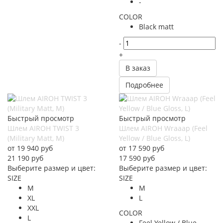
-
COLOR
Black matt
-
+
В заказ
Подробнее
Быстрый просмотр
Быстрый просмотр
Шлем AIROH TWIST 3
Шлем AIROH Wraaap (Feel
(Military Matt, M)
Yellow / Blue Gloss, L)
от
19 940 руб
от
17 590 руб
21 190
руб
17 590
руб
Выберите размер и цвет:
Выберите размер и цвет:
SIZE
SIZE
M
M
XL
L
XXL
COLOR
L
Feel Yellow / Blue