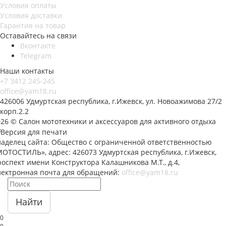
Условия оплаты
Условия доставки
Гарантия на товар
Оставайтесь на связи
Вконтакте
Telegram
Наши контакты
+7 3412 245-245
office@yam18.ru
426006 Удмуртская республика, г.Ижевск, ул. Новоажимова 27/2
корп.2.2
026 © Салон мототехники и аксессуаров для активного отдыха
Версия для печати
ладелец сайта: Общество с ограниченной ответственностью
МОТОСТИЛЬ», адрес: 426073 Удмуртская республика, г.Ижевск,
оспект имени Конструктора Калашникова М.Т., д.4,
лектронная почта для обращений:
office@yam18.ru
Найти
0
0