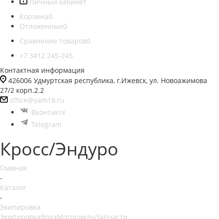
Личный кабинет
Корзина
0
Отложенные
0
Сравнение товаров
0
+7 3412 245-245
Контактная информация
426006 Удмуртская республика, г.Ижевск, ул. Новоажимова
27/2 корп.2.2
office@yam18.ru
Вконтакте
Telegram
Кросс/Эндуро
Главная
-
Каталог
-
Экипировка
Экипировка
Вода
Мотоциклы
Запчасти