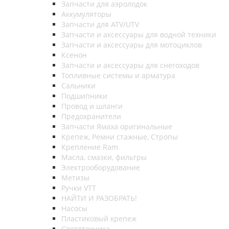
Запчасти для аэролодок
Аккумуляторы
Запчасти для ATV/UTV
Запчасти и аксессуары для водной техники
Запчасти и аксессуары для мотоциклов
Ксенон
Запчасти и аксессуары для снегоходов
Топливные системы и арматура
Сальники
Подшипники
Провод и шланги
Предохранители
Запчасти Ямаха оригинальные
Крепеж, Ремни стажные, Стропы
Крепление Ram
Масла, смазки, фильтры
Электрооборудование
Метизы
Ручки VTT
НАЙТИ И РАЗОБРАТЬ!
Насосы
Пластиковый крепеж
Светотехника