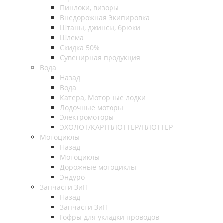
Пинлоки, визоры
Внедорожная Экипировка
Штаны, джинсы, брюки
Шлема
Скидка 50%
Сувенирная продукция
Вода
Назад
Вода
Катера, Моторные лодки
Лодочные моторы
Электромоторы
ЭХОЛОТ/КАРТПЛОТТЕР/ПЛОТТЕР
Мотоциклы
Назад
Мотоциклы
Дорожные мотоциклы
Эндуро
Запчасти ЗиП
Назад
Запчасти ЗиП
Гофры для укладки проводов