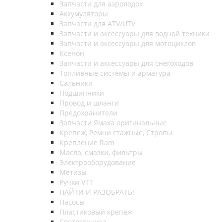
Запчасти для аэролодок
Аккумуляторы
Запчасти для ATV/UTV
Запчасти и аксессуары для водной техники
Запчасти и аксессуары для мотоциклов
Ксенон
Запчасти и аксессуары для снегоходов
Топливные системы и арматура
Сальники
Подшипники
Провод и шланги
Предохранители
Запчасти Ямаха оригинальные
Крепеж, Ремни стажные, Стропы
Крепление Ram
Масла, смазки, фильтры
Электрооборудование
Метизы
Ручки VTT
НАЙТИ И РАЗОБРАТЬ!
Насосы
Пластиковый крепеж
Светотехника