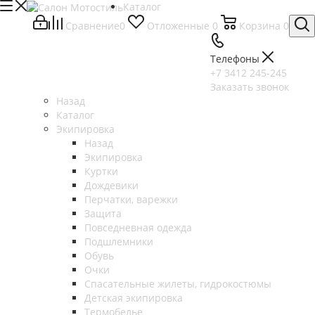
Каталог
Сравнение
0
Отложенные
0
Корзина
0
Телефоны
+7 3412 245-245
Заказать звонок
Назад
Каталог
Экипировка
Назад
Экипировка
Куртки
Дождевики
Перчатки, варежки
Защита
Повседневная одежда
Подшлемники
Обувь
Очки
Спасательные жилеты, гидрокостюмы
Детская экипировка
Термобелье