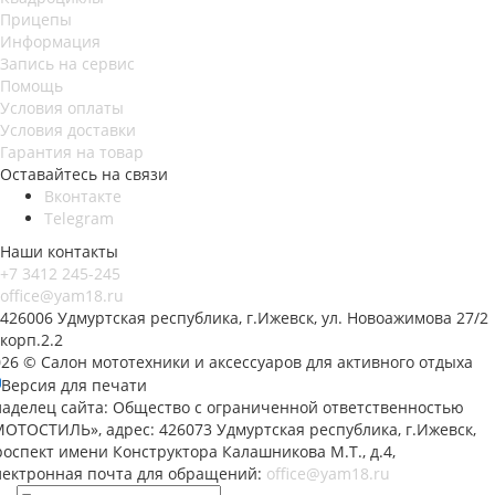
Прицепы
Информация
Запись на сервис
Помощь
Условия оплаты
Условия доставки
Гарантия на товар
Оставайтесь на связи
Вконтакте
Telegram
Наши контакты
+7 3412 245-245
office@yam18.ru
426006 Удмуртская республика, г.Ижевск, ул. Новоажимова 27/2
корп.2.2
026 © Салон мототехники и аксессуаров для активного отдыха
Версия для печати
ладелец сайта: Общество с ограниченной ответственностью
МОТОСТИЛЬ», адрес: 426073 Удмуртская республика, г.Ижевск,
оспект имени Конструктора Калашникова М.Т., д.4,
лектронная почта для обращений:
office@yam18.ru