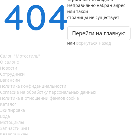
Неправильно набран адрес
или такой
страницы не существует
Перейти на главную
или
вернуться назад
Салон "Мотостиль"
О салоне
Новости
Сотрудники
Вакансии
Политика конфиденциальности
Согласие на обработку персональных данных
Политика в отношении файлов cookie
Каталог
Экипировка
Вода
Мотоциклы
Запчасти ЗиП
Квадроциклы