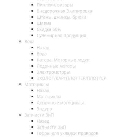
Пинлоки, визоры
Внедорожная Экипировка
Штаны, джинсы, брюки
Шлема
Скидка 50%
Сувенирная продукция
Вода
Назад
Вода
Катера, Моторные лодки
Лодочные моторы
Электромоторы
ЭХОЛОТ/КАРТПЛОТТЕР/ПЛОТТЕР
Мотоциклы
Назад
Мотоциклы
Дорожные мотоциклы
Эндуро
Запчасти ЗиП
Назад
Запчасти ЗиП
Гофры для укладки проводов