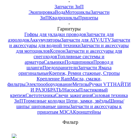
-
Запчасти ЗиП
Экипировка
Вода
Мотоциклы
Запчасти
ЗиП
Квадроциклы
Прицепы
-
Гарнитуры
Гофры для укладки проводов
Запчасти для
аэролодок
Аккумуляторы
Запчасти для ATV/UTV
Запчасти
и аксессуары для водной техники
Запчасти и аксессуары
для мотоциклов
Ксенон
Запчасти и аксессуары для
снегоходов
Топливные системы и
арматура
Сальники
Подшипники
Провод и
шланги
Предохранители
Запчасти Ямаха
оригинальные
Крепеж, Ремни стажные, Стропы
Крепление Ram
Масла, смазки,
фильтры
Электрооборудование
Метизы
Ручки VTT
НАЙТИ
И РАЗОБРАТЬ!
Насосы
Пластиковый
крепеж
Светотехника
Свечи зажигания
Силовая техника
ЗиП
Тормозные колодки
Цепи, замки, звёзды
Шины/
шипы/ шипованые шины
Запчасти и аксессуары к
прицепам МЗСА
Кронштейны
Фильтр