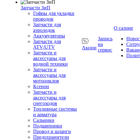
Запчасти ЗиП
Гофры для укладки
проводов
Запчасти для
О салоне
аэролодок
Аккумуляторы
Запись
Новос
Запчасти для
на
Сотру
ATV/UTV
Акции
сервис
Вакан
Запчасти и
Полит
аксессуары для
водной техники
Запчасти и
аксессуары для
мотоциклов
Ксенон
Запчасти и
аксессуары для
снегоходов
Топливные системы
и арматура
Сальники
Подшипники
Провод и шланги
Предохранители