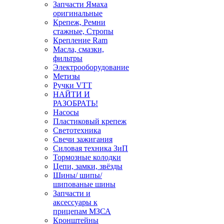
Запчасти Ямаха
оригинальные
Крепеж, Ремни
стажные, Стропы
Крепление Ram
Масла, смазки,
фильтры
Электрооборудование
Метизы
Ручки VTT
НАЙТИ И
РАЗОБРАТЬ!
Насосы
Пластиковый крепеж
Светотехника
Свечи зажигания
Силовая техника ЗиП
Тормозные колодки
Цепи, замки, звёзды
Шины/ шипы/
шипованые шины
Запчасти и
аксессуары к
прицепам МЗСА
Кронштейны